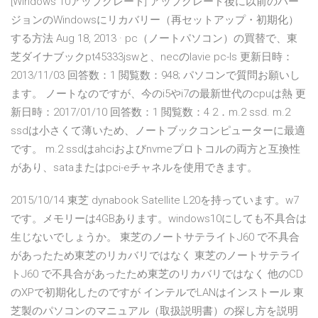
[Windows 10アップグレード] アップグレード後に以前のバー
ジョンのWindowsにリカバリー（再セットアップ・初期化）
する方法 Aug 18, 2013 · pc（ノートパソコン）の買替で、東
芝ダイナブックpt45333jswと、necのlavie pc-ls 更新日時：
2013/11/03 回答数：1 閲覧数：948; パソコンで質問お願いし
ます。 ノートなのですが、今のi5やi7の最新世代のcpuは熱 更
新日時：2017/01/10 回答数：1 閲覧数：4 2．m.2 ssd. m.2
ssdは小さくて薄いため、ノートブックコンピューターに最適
です。 m.2 ssdはahciおよびnvmeプロトコルの両方と互換性
があり、sataまたはpci-eチャネルを使用できます。
2015/10/14 東芝 dynabook Satellite L20を持っています。w7
です。メモリーは4GBあります。windows10にしても不具合は
生じないでしょうか。 東芝のノートサテライトJ60 で不具合
があったため東芝のリカバリではなく 東芝のノートサテライ
トJ60 で不具合があったため東芝のリカバリではなく 他のCD
のXPで初期化したのですが インテルでLANはインストール 東
芝製のパソコンのマニュアル（取扱説明書）の探し方を説明