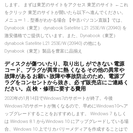
します。 まずは東芝のサイトをアクセス 東芝のサイト ←これ
をクリック 東芝のサイトが開いたら以下へ進んでください。
メニュー 1．型番がわかる場合 【中古パソコン直販】では、
Dynabook（東芝） dynabook Satellite L21 253E/W (20940) を
激安価格でご提供しています。また、Dynabook（東芝）
dynabook Satellite L21 253E/W (20940) の他にも
Dynabook（東芝）製品を豊富に品揃え
ディスクが傷ついたり、取り出し ができない 電源
コード、プラグが異常に熱 くなる その他の異常や
故障がある お願い 故障や事故防止のため、電源プ
ラグをコンセントから抜き、必 ず販売店にご連絡く
ださい。点 検・修理に要する費用
2020年の1月14日でWindows7のサポートが終了。今後
Windows7のサポートが無くなるので、早めにWindows10へア
ップグレードすることをおすすめします。 Windows 7 もしく
は Windows 8.1 からWindows 10 にアップグレードしている場
合、Windows 10 上でリカバリーメディアを作成することはで