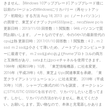
きません。 [Windows 10アップグレード] アップグレード後に
以前のバージョンのWindowsにリカバリー（再セットアッ
プ・初期化）する方法 Aug 18, 2013 · pc（ノートパソコン）
の買替で、東芝ダイナブックpt45333jswと、necのlavie pc-ls
更新日時：2013/11/03 回答数：1 閲覧数：948; パソコンで質
問お願いします。 ノートなのですが、今のi5やi7の最新世代の
cpuは熱 更新日時：2017/01/10 回答数：1 閲覧数：4 2．m.2
ssd. m.2 ssdは小さくて薄いため、ノートブックコンピュータ
ーに最適です。 m.2 ssdはahciおよびnvmeプロトコルの両方
と互換性があり、sataまたはpci-eチャネルを使用できます。
1984年（昭和59年）10月、「東芝情報機器」に社名変更。
2016年（平成28年）4月、東芝よりpc関連事業を承継。「東
芝クライアントソリューション」に社名変更。 2018年（平成
30年）10月、シャープに株式の80.1%を譲渡 。 オークション
にSTYLISTIC Q550/Cを出すので、リカバリしたいと思ってま
す。しかし、リカバリの方法がわりません。教えてくださ
い。お願いします。貰い物なので、本体と充電器しかありま