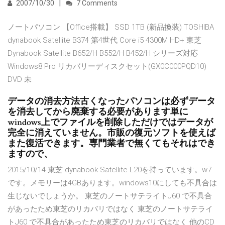
2007/10/30
7 Comments
ノートパソコン 【Office搭載】 SSD 1TB (新品換装) TOSHIBA
dynabook Satellite B374 第4世代 Core i5 4300M HD+ 東芝
Dynabook Satellite B652/H B552/H B452/H シリーズ対応
Windows8 Pro リカバリーディスクセット(GX0C000PQD10)
DVD 未
データの消去方法古くなったパソコンは必ずデータ
を消去してから廃棄する必要があります単に
windows上でファイルを削除しただけではデータが
完全に消えていません。市販の復元ソフトを使えば
また復活できます。専門業者で無くてもそれはでき
ますので、
2015/10/14 東芝 dynabook Satellite L20を持っています。w7
です。メモリーは4GBあります。windows10にしても不具合は
生じないでしょうか。 東芝のノートサテライトJ60 で不具合
があったため東芝のリカバリではなく 東芝のノートサテライ
トJ60 で不具合があったため東芝のリカバリではなく 他のCD