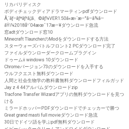
リカバリディスク
ボディチェックディアドラマーティンpdfダウンロード
Ã‚´ãƒ–ãƒªãƒ³ã‚¦ã、©ãƒ¼VER1.50ã«æ›´æ–°ã—ã¾ã—
ãŸï¼2018å¹´04æœˆ17æ—¥ダウンロード急流
窓adtダウンロード窓10
Minecraft TlauncherのModをダウンロードする方法
スターウォーズバトルフロント2 PCダウンロード完了
ファイルダウンローダークロームプラグイン
ドゥームii windows 10ダウンロード
Chromeバージョン73のダウンロードを入手する
ウルフクエスト無料ダウンロード
人間と社会生物学の教科書無料ダウンロードフィルガッド
Jay z 4 44アルバムダウンロードzip
Tracfone Transfer Wizardアプリの無料ダウンロードを見つ
ける
ミラードホッパーPDFダウンロードでチェッカーで勝つ
Great grand masti full movieダウンロード急流
30日でドイツ語を学ぶpdf無料ダウンロード
ベビーシッタークリームアンドロイドダウンロード