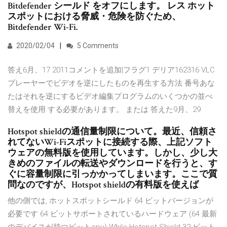
Bitdefender シールド をオフにします。 レス ホット
スポットにおける脅威・危険を防ぐため、
Bitdefender Wi-Fi.
2020/02/04
5 Comments
答え6月、17 2011コメントを追加|フラグ1 デリア162316 VLC
プレーヤーでビデオを逆にしたものを再生する方法 番号あな
たはそれを逆にするビデオ編集プログラムのいくつかの並べ
替えを使用 する必要があります。 または 答えた9月、29
Hotspot shieldの通信量制限について。最近、信頼さ
れてないWi-Fiスポットに接続する際、上記ソフト
ウェアの無料版を使用しています。しかし、少し大
きめのファイルの転送やダウンロードを行うと、す
ぐに容量制限に引っかかってしまいます。ここで質
問なのですが、Hotspot shieldの有料版を使えば
他の側では, ホットスポットシールド 64 ビットバージョンが
必要です 64 ビットサポートされているハードウェア (64 最新