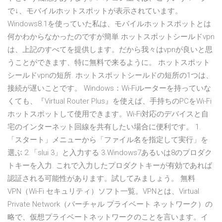
で↓、モバイルホットスポットが表示されています。
Windows8.1を使っていた私は、モバイルホットスポットとは
何かわからなかったのですが簡単 ホットスポットシールドvpn
は、上記のすべてを提供します。だから我々はvpnが良いと思
うことができます、特に無料で来るように。 ホットスポット
シールドvpnの短所. ホットスポットシールドの短所の1つは、
接続が遅いことです。 Windows：Wi-Fiルーターを持っていな
くても、『Virtual Router Plus』を使えば、手持ちのPCをWi-Fi
ホットスポットして使用できます。Wi-Fi対応のデバイスと自
宅のインターネット回線を共有したい場合に便利です。 1.
「スタート」メニューから「ファイル名を指定して実行」を
選ぶ 2.「slui 3」と入力する 3.Windows7あるいは8のプロダク
トキーを入力. これで入力したプロダクトキーが有効であれば
認証される可能性があります。試してみましょう。 無料
VPN（Wi-Fi セキュリティ）ソフト一覧。VPNとは、Virtual
Private Network（バーチャル プライベート ネットワーク）の
略で、仮想プライベートネットワークのことを言います。イ