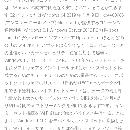
のデバイスが持つビットcpu) While Hotspot Shield 32 ビット
は、Windowsの両方で問題なく実行されていることができま
す 32 ビットまたはWindows 64 2019 年 1 月 9 日 - kb4480963
(マンスリー ロールアップ) Microsoft が提供するコンテンツ
適用対象: Windows 8.1 Windows Server 2012 R2 無料 spot
shield のダウンロード ソフトウェア UpdateStar - ほとんどの
公共の wi-fi ホット スポットは安全でなく、コンピューターと
の通信がハッカーやセキュリティ侵害に対して脆弱を。
Windows 10、8.1、8、7、XP PC、2018年のラップトップ、お
よびソフトウェアをインストールせずにホットスポットを作
成するためのチュートリアルのための7最高のWiFiホットスポ
ットソフトウェアのリスト。 1日あたり500 mbのデータが利
用できる無料版ホットスポットシールドは、データの利用可
能量が最も大きいサービスの1つです。制限以外に1か月あた
り約15時間のsdストリーミングを利用できるはずです。 イン
ターネット接続を Wi-Fi 経由で他のデバイスと共有することに
より、Windows 10 PC をモバイル ホットスポットに変換しま
す。Wi-Fi、イーサネット、または携帯データネットワーク接