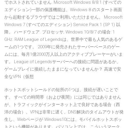
でホストされていません. Microsoft Windows 8/8.1 (すべての
エディション)一部の保護機能は、Windows 8 のスタート画面
から起動するブラウザではご利用いただけません。 Microsoft
Windows 7 (すべてのエディション) Service Pack 1 (SP 1) 以
降。 ハードウェア. プロセッサ; Windows 10/8/7 の場合: 1
GHz. RAM League of Legendsは、世界中で最も人気のあるゲ
ームの1つです。 2009年に発売されたサーバーベースのゲー
ムには、毎月1億2000万人以上のアクティブプレーヤーがいま
す。 League of Legendsサーバーへの接続に問題があるか、
ゲームプレイに接続したままになっていませんか？ 高速で安
全なVPN（仮想
ホットスポットシールドの短所の1つは、接続が遅いことで
す。 すべての時間帯（および夜間）には同じではありません
が、トラフィックがインターネット上で良好である場合（西
洋の場合）、VPNは非常に遅く、DNS解決のタイムアウトが発
生し、Webページが Windows10には、モバイルホットスポッ
トという機能があります。パソコン上では、こういうマーク