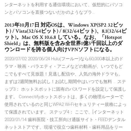
ンターネットを利用する通信環境において、仮想的にパソコ
ンとパソコンを直接つないだかのようなプラ…
2013年10月17日 対応OSは、Windows XP(SP2 32ビッ
ト) / Vista(32/64ビット) / 8(32/64ビット)、8.1(32/64ビ
ット)。Mac OS X 10.6.8 している。なお、「Hotspot
Shield」は、無料版を含み全世界1億5千回以上のダ
ウンロードを誇る個人向けVPNソフトになる。
2020/07/02 2020/06/24 Hulu(フールー)なら60,000本以上のド
ラマ・映画・バラエティ・アニメなどの動画が、いつでもど
こでもすべて見放題！見逃し配信や、人気の海外ドラマも。
まずは2週間無料お試し！お試し期間中はいつでも無料 … ステ
ップ3： ホットスポットに固有のパスワードを設定して保護し
ます。 Connectifyホットスポットは、多くの物理ルーターで
使用されているのと同じWPA2 Wi-Fiセキュリティー規格によっ
て保護されています。 ステップ4： ここで、[インターネット
2020/01/14 歯科医院・技工所向け通販サイト・FEEDデンタル
ネットストアです。現場で役立つ歯科材料・歯科用品をリー