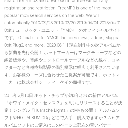
search for a mp3 and download it for free without any
registration and restriction. FreeMP3 is one of the most
popular mp3 search services on the web. We will
automatically 2019/09/25 2019/03/30 2019/04/04 2015/04/01
8bitミュージック・ユニット「YMCK」のオフィシャルサイト
です。 Official site for YMCK. Includes news, videos, Magical
8bit Plug2, and more! [2020.06.11] 現在制作中の次アルバムか
ら新曲を先行公開！ ホットマーカーはマークチューブなどの
線番標示や、電線やコントロールケーブルなどの線材、コネ
クターなど各種樹脂製品の識別標示に幅広く利用されていま
す。お客様のニーズに合わせたご提案が可能です。ホットマ
ーカーは株式会社シーティーケイの商標です。
2015年2月10日 ホット・チップが約3年ぶりの新作アルバム
『ホワイ・メイク・センス？』を5月にリリースすることが決
定！シングル「Huarache Lights」のMVも公開！ アルバムソ
フトやHOT ALBUM-CDはどこで入手、購入できすか？ A 6.ア
ルバムソフトのご購入はこのページ上部左の青いバナー