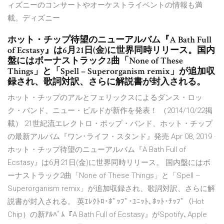
ィズニーのコンサートやオーケストライベントの情報も満
載。ディズニー
ホット・チップ待望のニューアルバム『A Bath Full
of Ecstasy』は6月21日(金)に世界同時リリース。国内
盤にはボーナストラック2曲「None of These
Things」と「Spell – Superorganism remix」が追加収
録され、歌詞対訳、さらに解説書が封入される。
ホット・チップのアルとフェリックスによるダンス・ロッ
ク・バンド、ニュー・ビルドが新作を発表！ （2014/10/22掲
載） 21世紀流エレクトロ・ポップ・バンド、ホット・チップ
の最新アルバム『ワン･ライフ・スタンド』発売 Apr 08, 2019 ·
ホット・チップ待望のニューアルバム『A Bath Full of
Ecstasy』は6月21日(金)に世界同時リリース。 国内盤にはボ
ーナストラック2曲「None of These Things」と「Spell –
Superorganism remix」が追加収録され、歌詞対訳、さらに解
説書が封入される。 英ｴﾚｸﾄﾛ･ﾎﾟｯﾌﾟ･ﾕﾆｯﾄ､ﾎｯﾄ･ﾁｯﾌﾟ（Hot
Chip）の新ｱﾙﾊﾞﾑ『A Bath Full of Ecstasy』がSpotify､Apple