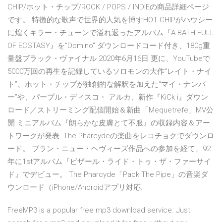
CHIP/ホット・チップ/ROCK / POPS / INDIEの商品詳細ページ
です。 特徴的な歌声で世界的人気を博すHOT CHIPがハウシー
に煌くキラー・チューンで溢れ返ったアルバム『A BATH FULL
OF ECSTASY』を"Domino" ダウンロードコード付き、180g重
量盤ブラック・ヴァイナル 2020年6月16日 更に、YouTubeで
5000万回の再生を記録しているソロモンの大作“レイト・ナイ
ト”、ホット・チップが独創的な解釈を加えた“マイ・ナンバ
ー”や、パープル・ディスコ・ アルカ、新作『KiCk i』ダウン
ロード／ストリーミング配信開始＆新曲「Mequetrefe」MV公
開 ミニアルバム『朗らかな皮膚とて不服』の収録内容＆アー
トワークが発表. The Pharcydeの楽曲をレコチョクでダウンロ
ード。 ブラン・ニュー・ヘヴィーズ作品への参加を経て、92
年に1stアルバム『ビザール・ライド・トゥ・ザ・ファーサイ
ド』でデビュー。 The Pharcyde「Pack The Pipe」の音楽ダ
ウンロード（iPhone/Androidアプリ対応.
FreeMP3 is a popular free mp3 download service. Just