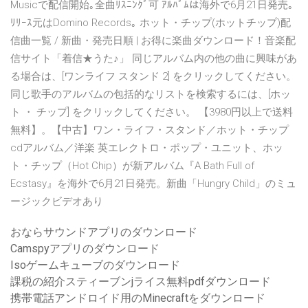
Musicで配信開始｡全曲ﾘｽﾆﾝｸﾞ可 ｱﾙﾊﾞﾑは海外で6月21日発売｡
ﾘﾘｰｽ元はDomino Records｡ ホット・チップ(ホットチップ)配
信曲一覧 / 新曲・発売日順 | お得に楽曲ダウンロード！音楽配
信サイト「着信★うた♪」 同じアルバム内の他の曲に興味があ
る場合は、[ワンライフ スタンド 2] をクリックしてください。
同じ歌手のアルバムの包括的なリストを検索するには、[ホッ
ト ・ チップ] をクリックしてください。 【3980円以上で送料
無料】。【中古】ワン・ライフ・スタンド／ホット・チップ
cdアルバム／洋楽 英エレクトロ・ポップ・ユニット、ホッ
ト・チップ（Hot Chip）が新アルバム『A Bath Full of
Ecstasy』を海外で6月21日発売。新曲「Hungry Child」のミュ
ージックビデオあり
おならサウンドアプリのダウンロード
Camspyアプリのダウンロード
Isoゲームキューブのダウンロード
課税の紹介スティーブンjライス無料pdfダウンロード
携帯電話アンドロイド用のMinecraftをダウンロード