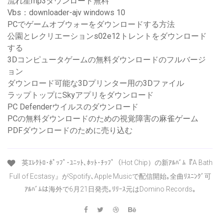
流れ星mp3ダウンロード無料
Vbs：downloader-ajv windows 10
PCでゲームオブウォーをダウンロードする方法
公園とレクリエーションs02e12トレントをダウンロード
する
3Dコンピュータゲームの無料ダウンロードのフルバージ
ョン
ダウンロード可能な3Dプリンター用の3Dファイル
ラップトップにSkyアプリをダウンロード
PC Defenderウイルスのダウンロード
PCの無料ダウンロードのための視覚障害の麻雀ゲーム
PDFダウンロードのために売り込む
英ｴﾚｸﾄﾛ･ﾎﾟｯﾌﾟ･ﾕﾆｯﾄ､ﾎｯﾄ･ﾁｯﾌﾟ（Hot Chip）の新ｱﾙﾊﾞﾑ『A Bath
Full of Ecstasy』がSpotify､Apple Musicで配信開始｡全曲ﾘｽﾆﾝｸﾞ可
ｱﾙﾊﾞﾑは海外で6月21日発売｡ﾘﾘｰｽ元はDomino Records｡