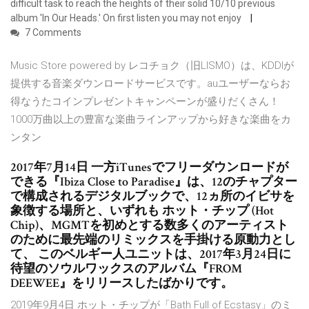
difficult task to reach the heights of their solid 10/10 previous
album 'In Our Heads.' On first listen you may not enjoy
7 Comments
Music Store powered by レコチョク（旧LISMO）は、KDDIが
提供する音楽ダウンロードサービスです。auユーザーならお
得なうたコインプレゼントキャンペーンが盛りだくさん！
1000万曲以上の豊富な楽曲ラインアップから好きな楽曲をカ
ンタン
2017年7月14日 一方iTunesでフリーダウンロードが
できる『Ibiza Close to Paradise』は、12のチャプター
で構成されるデジタルブックで、12ヵ所のイビサを
象徴する場所と、いずれも ホット・チップ (Hot
Chip)、MGMTを初めとする数多くのアーティスト
のために最先端のリミックスを手掛ける原動力とし
て、 このベルギー人ユニットは、2017年3月24日に
待望のソウルワックスのアルバム『FROM
DEEWEE』をリリースしたばかりです。
2019年9月4日 ホット・チップが「Bath Full of Ecstasy」のミ