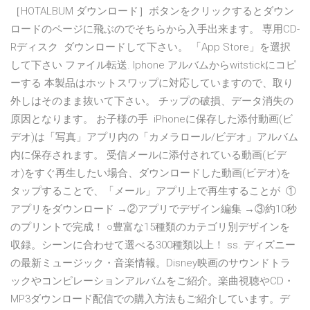
［HOTALBUM ダウンロード］ボタンをクリックするとダウン
ロードのページに飛ぶのでそちらから入手出来ます。 専用CD-
Rディスク ダウンロードして下さい。 「App Store」を選択
して下さい ファイル転送. Iphone アルバムからwitstickにコピ
ーする 本製品はホットスワップに対応していますので、取り
外しはそのまま抜いて下さい。 チップの破損、データ消失の
原因となります。 お子様の手 iPhoneに保存した添付動画(ビ
デオ)は「写真」アプリ内の「カメラロール/ビデオ」アルバム
内に保存されます。 受信メールに添付されている動画(ビデ
オ)をすぐ再生したい場合、ダウンロードした動画(ビデオ)を
タップすることで、「メール」アプリ上で再生することが ①
アプリをダウンロード →②アプリでデザイン編集 →③約10秒
のプリントで完成！ ○豊富な15種類のカテゴリ別デザインを
収録。シーンに合わせて選べる300種類以上！ ss. ディズニー
の最新ミュージック・音楽情報。Disney映画のサウンドトラ
ックやコンピレーションアルバムをご紹介。楽曲視聴やCD・
MP3ダウンロード配信での購入方法もご紹介しています。デ