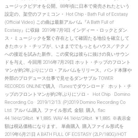
ュージックビデオを公開。88年頃に日本で発売されたという
設定の、架空のファミコン・ Hot Chip - Bath Full of Ecstasy
(Official Video) この曲は最新アルバム『A Bath Full of
Ecstasy』に収録 2019年7月9日 インディー・ロックとダン
ス・ミュージックを繋ぐ存在として確固たる地位を確立して
きたホット・チップが、いままででもっともハウス／テクノ
への接近を試みた新作。この変化は彼らに抜けの良いサウン
ドを与え、今回用 2016年7月29日 ホット・チップのフロント
マンが約2年ぶりにソロ・アルバムをリリース。バンド本隊や
外部のプロデュース仕事で見せるダンサブル TOWER
RECORDS ONLINEで購入 · iTunesでダウンロード · ホット・チ
ップのフロントマンが約2年ぶりにソロ・ Hot Chip · Domino
Recording Co · 2019/12/13. (P)2019 Domino Recording Co
Ltd. アルバム購入. ファイル形式. 金額. 購入. flac
44.1kHz/24bit. ￥1,885. WAV 44.1kHz/24bit. ￥1,885. ※表示金
額は税込価格になります。 単曲購入. 購入ファイル形式を
2019年6月21日 A BATH FULL OF ECSTASY (2LP/180G)/HOT