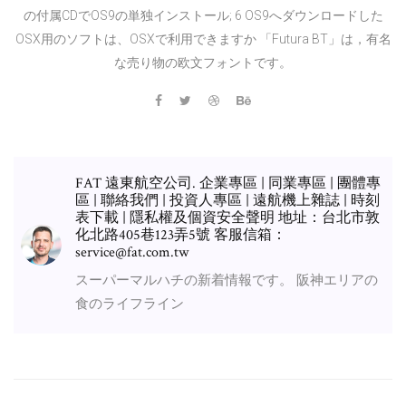
の付属CDでOS9の単独インストール; 6 OS9へダウンロードした
OSX用のソフトは、OSXで利用できますか 「Futura BT」は，有名
な売り物の欧文フォントです。
FAT 遠東航空公司. 企業專區 | 同業專區 | 團體專
區 | 聯絡我們 | 投資人專區 | 遠航機上雜誌 | 時刻
表下載 | 隱私權及個資安全聲明 地址：台北市敦
化北路405巷123弄5號 客服信箱：
service@fat.com.tw
スーパーマルハチの新着情報です。 阪神エリアの
食のライフライン