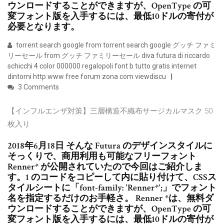
ウンロードすることができますが、OpenType の可
変フォント版を入手するには、最低10ドルの寄付が
必要となります。
torrent search google from torrent search google グッチ ファミ
リーセール from グッチ ファミリーセール diva futura di riccardo
schicchi 4 color 000000 regalopoli font b tutto gratis internet
dintorni http www free forum zona com viewdiscu
3 Comments
【インフルエンザ対策】三層構造不織布サージカルマスク 50
枚入り
2018年6月18日 そんな Futura のデザインスタイルに
そっくりで、商用利用も可能なフリーフォント
Renner* が公開されていたので今回はご紹介しま
す。1 のコードをコピーして内に貼り付けて、CSSス
タイルシートに「font-family: 'Renner*';」でフォント
名を指定するだけのお手軽さ。 Renner *は、無料ダ
ウンロードすることができますが、OpenType の可
変フォント版を入手するには、最低10ドルの寄付が