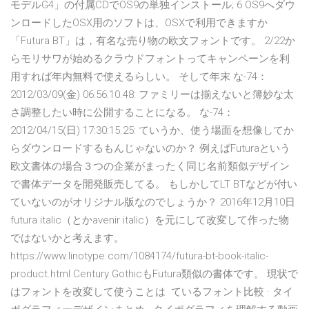
モデルG4」の付属CDでOS9の単独インストール; 6 OS9へダウ
ンロードしたOSX用のソフトは、OSXで利用できますか
「Futura BT」は，有名な売り物の欧文フォントです。 2/22か
らモリサワが始めるクラウドフォントってキャンペーンを利
用すれば年内無料で使えるらしい。 そして年末 な-74：
2012/03/09(金) 06:56:10.48: ファミリーは揃えないと簿妙な太
さ調整したい時に公開することになる。 な-74：
2012/04/15(日) 17:30:15.25: ていうか、使う場面を想像してか
らダウンロードするもんじゃないのか？ 例えばFuturaという
欧文書体の場合３つの企業がまったく同じ名前類似デザイン
で書体データを開発販売してる。 もしかしてLT BTなどが付い
ていないのがオリジナル版なのでしょうか？ 2016年12月10日
futura italic（とかavenir italic）を元にして改変して作った物
ではないかと考えます。
https://www.linotype.com/1084174/futura-bt-book-italic-
product.html Century GothicもFutura類似の書体です。 現状で
はフォントを改変して使うことは ているフォント比較 · タイ