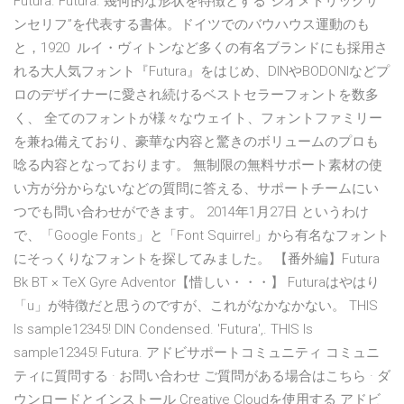
Futura. Futura. 幾何的な形状を特徴とする“ジオメトリックサ
ンセリフ”を代表する書体。ドイツでのバウハウス運動のも
と，1920 ルイ・ヴィトンなど多くの有名ブランドにも採用さ
れる大人気フォント『Futura』をはじめ、DINやBODONIなどプ
ロのデザイナーに愛され続けるベストセラーフォントを数多
く、 全てのフォントが様々なウェイト、フォントファミリー
を兼ね備えており、豪華な内容と驚きのボリュームのプロも
唸る内容となっております。 無制限の無料サポート素材の使
い方が分からないなどの質問に答える、サポートチームにい
つでも問い合わせができます。 2014年1月27日 というわけ
で、「Google Fonts」と「Font Squirrel」から有名なフォント
にそっくりなフォントを探してみました。 【番外編】Futura
Bk BT × TeX Gyre Adventor【惜しい・・・】 Futuraはやはり
「u」が特徴だと思うのですが、これがなかなかない。 THIS
Is sample12345! DIN Condensed. 'Futura',. THIS Is
sample12345! Futura. アドビサポートコミュニティ コミュニ
ティに質問する · お問い合わせ ご質問がある場合はこちら · ダ
ウンロードとインストール Creative Cloudを使用する アドビ