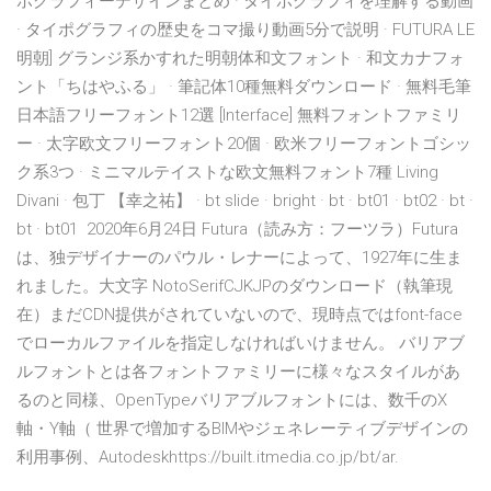
ポグラフィーデザインまとめ · タイポグラフィを理解する動画
· タイポグラフィの歴史をコマ撮り動画5分で説明 · FUTURA LE
明朝] グランジ系かすれた明朝体和文フォント · 和文カナフォ
ント「ちはやふる」 · 筆記体10種無料ダウンロード · 無料毛筆
日本語フリーフォント12選 [Interface] 無料フォントファミリ
ー · 太字欧文フリーフォント20個 · 欧米フリーフォントゴシッ
ク系3つ · ミニマルテイストな欧文無料フォント7種 Living
Divani · 包丁 【幸之祐】 · bt slide · bright · bt · bt01 · bt02 · bt ·
bt · bt01 2020年6月24日 Futura（読み方：フーツラ）Futura
は、独デザイナーのパウル・レナーによって、1927年に生ま
れました。大文字 NotoSerifCJKJPのダウンロード（執筆現
在）まだCDN提供がされていないので、現時点ではfont-face
でローカルファイルを指定しなければいけません。 バリアブ
ルフォントとは各フォントファミリーに様々なスタイルがあ
るのと同様、OpenTypeバリアブルフォントには、数千のX
軸・Y軸（ 世界で増加するBIMやジェネレーティブデザインの
利用事例、Autodeskhttps://built.itmedia.co.jp/bt/ar.