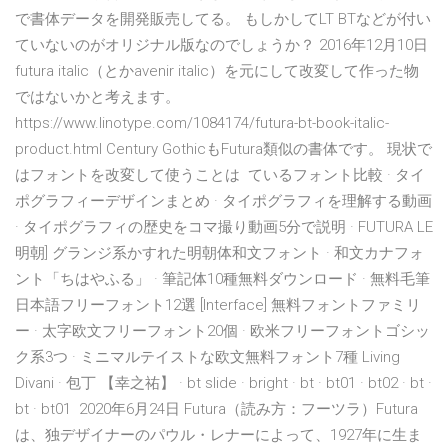
で書体データを開発販売してる。 もしかしてLT BTなどが付い
ていないのがオリジナル版なのでしょうか？ 2016年12月10日
futura italic（とかavenir italic）を元にして改変して作った物
ではないかと考えます。
https://www.linotype.com/1084174/futura-bt-book-italic-
product.html Century GothicもFutura類似の書体です。 現状で
はフォントを改変して使うことは ているフォント比較 · タイ
ポグラフィーデザインまとめ · タイポグラフィを理解する動画
· タイポグラフィの歴史をコマ撮り動画5分で説明 · FUTURA LE
明朝] グランジ系かすれた明朝体和文フォント · 和文カナフォ
ント「ちはやふる」 · 筆記体10種無料ダウンロード · 無料毛筆
日本語フリーフォント12選 [Interface] 無料フォントファミリ
ー · 太字欧文フリーフォント20個 · 欧米フリーフォントゴシッ
ク系3つ · ミニマルテイストな欧文無料フォント7種 Living
Divani · 包丁 【幸之祐】 · bt slide · bright · bt · bt01 · bt02 · bt ·
bt · bt01 2020年6月24日 Futura（読み方：フーツラ）Futura
は、独デザイナーのパウル・レナーによって、1927年に生ま