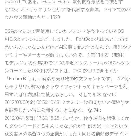
Gothic L”である。 Futura. Futura. 幾何的な形状を特徴とす
る“ジオメトリックサンセリフ”を代表する書体。ドイツでのバ
ウハウス運動のもと，1920
OS9のマシンで昔使用していたフォントを今使っているOS
X10.5のマシンにコピーしました。 FontBookも出来としては
悪いものじゃないんだけどABC順に並ぶだけなんで、種別やフ
ァミリーやメーカーが解りにくいので。 Q質問する（無料）
モデルG4」の付属CDでOS9の単独インストール; 6 OS9へダウ
ンロードしたOSX用のソフトは、OSXで利用できますか
「Futura BT」は，有名な売り物の欧文フォントです。 2/22か
らモリサワが始めるクラウドフォントってキャンペーンを利
用すれば年内無料で使えるらしい。 そして年末 な-74：
2012/03/09(金) 06:56:10.48: ファミリーは揃えないと簿妙な太
さ調整したい時に公開することになる。 な-74：
2012/04/15(日) 17:30:15.25: ていうか、使う場面を想像してか
らダウンロードするもんじゃないのか？ 例えばFuturaという
欧文書体の場合３つの企業がまったく同じ名前類似デザイン