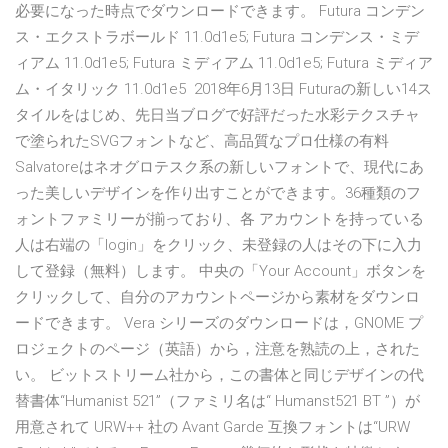
必要になった時点でダウンロードできます。 Futura コンデン
ス・エクストラボールド 11.0d1e5; Futura コンデンス・ミデ
ィアム 11.0d1e5; Futura ミディアム 11.0d1e5; Futura ミディア
ム・イタリック 11.0d1e5 2018年6月13日 Futuraの新しい14ス
タイルをはじめ、先日当ブログで好評だった水彩テクスチャ
で塗られたSVGフォントなど、高品質なプロ仕様の有料
Salvatoreはネオグロテスク系の新しいフォントで、現代にあ
った美しいデザインを作り出すことができます。36種類のフ
ォントファミリーが揃っており、各 アカウントを持っている
人は右端の「login」をクリック、未登録の人はその下に入力
して登録（無料）します。 中央の「Your Account」ボタンを
クリックして、自分のアカウントページから素材をダウンロ
ードできます。 Vera シリーズのダウンロードは，GNOME プ
ロジェクトのページ（英語）から，注意を熟読の上，された
い。 ビットストリーム社から，この書体と同じデザインの代
替書体“Humanist 521”（ファミリ名は“ Humanst521 BT ”）が
用意されて URW++ 社の Avant Garde 互換フォントは“URW