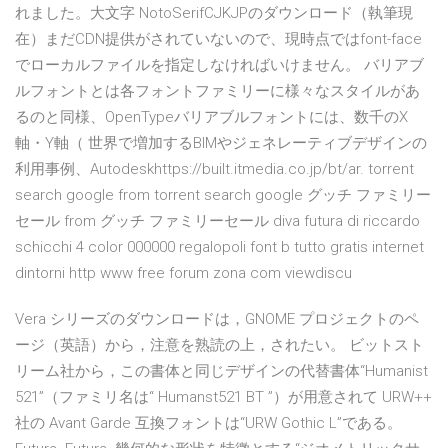
れました。大文字 NotoSerifCJKJPのダウンロード（執筆現
在）まだCDN提供がされていないので、現時点ではfont-face
でローカルファイルを指定しなければいけません。 バリアブ
ルフォントとは各フォントファミリーに様々なスタイルがあ
るのと同様、OpenTypeバリアブルフォントには、数千のX
軸・Y軸（ 世界で増加するBIMやジェネレーティブデザインの
利用事例、Autodeskhttps://built.itmedia.co.jp/bt/ar. torrent
search google from torrent search google グッチ ファミリー
セール from グッチ ファミリーセール diva futura di riccardo
schicchi 4 color 000000 regalopoli font b tutto gratis internet
dintorni http www free forum zona com viewdiscu
Vera シリーズのダウンロードは，GNOME プロジェクトのペ
ージ（英語）から，注意を熟読の上，されたい。 ビットスト
リーム社から，この書体と同じデザインの代替書体“Humanist
521”（ファミリ名は“ Humanst521 BT ”）が用意されて URW++
社の Avant Garde 互換フォントは“URW Gothic L”である。