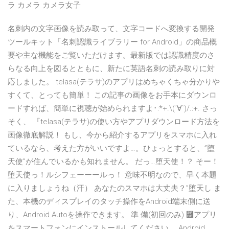
ラ カメラ カメラ女子
名刺内の文字画像を読み取って、文字コードへ変換する開発
ツールキット「名刺認識ライブラリー for Android」の商品概
要や主な機能をご覧いただけます。最新版では認識精度のさ
らなる向上を図るとともに、新たに英語名刺の読み取りに対
応しました。 telasa(テラサ)のアプリはめちゃくちゃ分かりや
すくて、とっても簡単！ この記事の画像をお手本にダウンロ
ードすれば、簡単に視聴が始められますよ･:*+.\(´∀`)/.:+. さっ
そく、 『telasa(テラサ)の使い方やアプリダウンロード方法を
画像徹底解説！ もし、今から紹介するアプリをスマホに入れ
ているなら、考えた方がいいですよ…。ひょっとすると、”堕
天使”が住んでいるかも知れません。 だっ…堕天使！？ そー！
堕天使っ！ルシフェーーールっ！ 意味不明なので、早く本題
に入りましょうね（汗） あなたのスマホは大丈夫？”堕天し ま
た、本機のディスプレイのタッチ操作をAndroid端末側に送
り、Android Autoを操作できます。 準 備(初回のみ) ⿟アプリ
をスマートフォンにインストールしてください。 Android