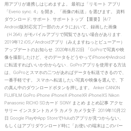
用アプリが連携しはじめますよ。 最初は「リモート アプリ
「Everio sync. 4」を開き、「画像の転送」を選びます。 資料
ダウンロード; サポート. サポートトップ 【重要】 [4/7
Android版対応完了]一部のカメラにおいて、録画した画像
（H.264）がモバイルアプリで閲覧できない場合があります.
2019年12 iOS／Androidアプリ（みえますねっとビューアー）
アップデートのお知らせ. 2020年6月22日 「GoProで写真や映
像を撮影したけど、そのデータをどうやってiPhoneやAndroid
に転送すればいいか分からない… GoProアプリを使用する方法
は、GoProとスマホの二つがあればデータを転送できるので、
一番手軽です。 スマホへ転送したい写真や映像を選んで、下
の真ん中のダウンロードボタンを押します。 Anker CANON
FUJIFILM GoPro iPhone iPhoneX iPhoneXR iPhoneXS Nikon
Panasonic RICHO SDカード SONY まとめ まとめ記事 アクセ
サリー インスタントカメラ カメラ カメラ女子 2019年10月22
日 Google PlayやApp StoreでHuluのアプリが見つからない、
もしくはアプリダウンロード時に「お使いの端末はこのバー