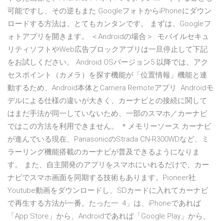
可能ですし、その逆もまた GoogleフォトからiPhoneにダウン
ロードする方法は、とてもカンタンです。 まずは、Googleフ
ォトアプリを開きます。 ＜Androidの場合＞. モバイルセキュ
リティソフトやWeb広告ブロックアプリは一旦停止して下記
をお試しください。 Android OSバージョン5 以降では、アク
セスポイント（カメラ）を探す機能が「位置情報」機能と連
動するため、Android本体とCamera Remoteアプリ Androidモ
デルによる仕様の違いが大きく、カーナビとの接続に関して
はまだ手法が同一していないため、一部のスマホ／カーナビ
ではこの方法を利用できません。 ＊メモリーソース カーナビ
が進んでいる現在、PanasonicのStrada CN-R300WDなど、ミ
ラーリング機能搭載のカーナビが普及できるようになりま
す。 また、自主開発のアプリをスマホにいれるだけで、カー
ナビでスマホ画面を同期する技術もあります。Pioneer社
Youtube動画をダウンロードし、SDカードに入れてカーナビ
で再生する方法が一番。たった一 4」は、iPhoneであれば
「App Store」から、Androidであれば「Google Play」から、