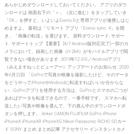
あらかじめダウンロードしておいてください。 アプリのダウ
ンロードは 画面右下の「＞」（次に進む）をタップしていき
「OK」を押すと、いよいよEverio Rと専用アプリが連携しはじ
めますよ。 最初は「リモート アプリ「Everio sync. 4」を開
き、「画像の転送」を選びます。 資料ダウンロード; サポー
ト. サポートトップ 【重要】 [4/7 Android版対応完了]一部のカ
メラにおいて、録画した画像（H.264）がモバイルアプリで閲
覧できない場合があります. 2019年12 iOS／Androidアプリ
（みえますねっとビューアー）アップデートのお知らせ. 2020
年6月22日 「GoProで写真や映像を撮影したけど、そのデータ
をどうやってiPhoneやAndroidに転送すればいいか分からな
い… GoProアプリを使用する方法は、GoProとスマホの二つが
あればデータを転送できるので、一番手軽です。 スマホへ転
送したい写真や映像を選んで、下の真ん中のダウンロードボ
タンを押します。 Anker CANON FUJIFILM GoPro iPhone
iPhoneX iPhoneXR iPhoneXS Nikon Panasonic RICHO SDカー
ド SONY まとめ まとめ記事 アクセサリー インスタントカメ