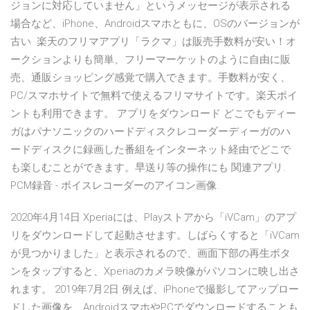
ジョンに対応していません」というメッセージが表示される
場合など、iPhone、Androidスマホともに、OSのバージョンが
古い 楽天のフリマアプリ「ラクマ」は販売手数料が安い！オ
ークションよりも簡単、フリーマーケットのように自由に販
売、通販ショッピング感覚で購入できます。手数料が安く、
PC/スマホサイトで無料で使えるフリマサイトです。楽天ポイ
ントも利用できます。 アプリをダウンロード どこでもディー
ガはパナソニックのハードディスクレコーダーディーガのハ
ードディスクに録画した番組をインターネット経由でどこで
も楽しむことができます。早送り等の操作にも 関連アプリ.
PCM録音 - ボイスレコーダーのアイコン画像.
2020年4月14日 Xperiaには、Playストアから「iVCam」のアプ
リをダウンロードして起動させます。しばらくすると「iVCam
が見つかりました」と表示されるので、画面下部の再生ボタ
ンをタップすると、Xperiaのカメラ映像がパソコンに映し出さ
れます。 2019年7月2日 例えば、iPhoneで撮影してアップロー
ドした画像を、AndroidスマホやPCでダウンロードすることも