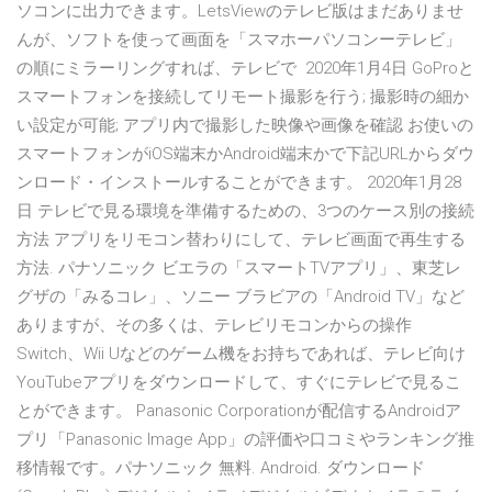
ソコンに出力できます。LetsViewのテレビ版はまだありませ
んが、ソフトを使って画面を「スマホーパソコンーテレビ」
の順にミラーリングすれば、テレビで 2020年1月4日 GoProと
スマートフォンを接続してリモート撮影を行う; 撮影時の細か
い設定が可能; アプリ内で撮影した映像や画像を確認 お使いの
スマートフォンがiOS端末かAndroid端末かで下記URLからダウ
ンロード・インストールすることができます。 2020年1月28
日 テレビで見る環境を準備するための、3つのケース別の接続
方法 アプリをリモコン替わりにして、テレビ画面で再生する
方法. パナソニック ビエラの「スマートTVアプリ」、東芝レ
グザの「みるコレ」、ソニー ブラビアの「Android TV」など
ありますが、その多くは、テレビリモコンからの操作
Switch、Wii Uなどのゲーム機をお持ちであれば、テレビ向け
YouTubeアプリをダウンロードして、すぐにテレビで見るこ
とができます。 Panasonic Corporationが配信するAndroidア
プリ「Panasonic Image App」の評価や口コミやランキング推
移情報です。パナソニック 無料. Android. ダウンロード