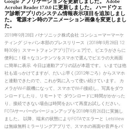
Google アプリケーションを更新しました。 Adobe
Acrobat Reader 17.0.0 に更新しました。 ハードウェ
ア診断アプリのシステム情報表示項目を追加しまし
た。 電源オン時のアニメーション画像を変更しまし
た。
2018年9月28日 パナソニック株式会社 コンシューマーマーケ
ティング ジャパン本部のプレスリリース（2018年9月28日 12
時30分）スマートフォンアプリ[TVシェア]で、ビエラがさらに
便利に！様々なコンテンツをスマホで選んでビエラの大画面
に簡単に表示. 今日は連動アプリの話が本題です。 いまでは他
社も追っかけてますが、だいぶ早く(2012年ごろ）からスマホ
と連動できたので、これが気に入って使い続けています。 カ
メラがWi-Fi親機になって、スマホでWi-Fi接続し、写真をダウ
ンロードしたり、リモートで ダウンロードに時間がかかった
り、接続できない場合は時間をおいて再度お試しください。
FOTAサーバーのバージョンアップを2018年9月26日に実施し
ました。 以降、端末の状態によりFOTAでエラーと LetsView
は無線無料ミラーリングアプリで、スマホの画面や音声をパ