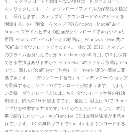
す。 ※ダウンロードが始まらない場合は「再ダウンロード」
をクリックします。 7．ダウンロードファイルの保存先を指定
し、保存します。 ステップ5)「ダウンロード済みのビデオを
削除する」の「削除」をタップ PC(Windows・Mac)経由で
Amazonプライムビデオの動画がダウンロードできない2つの
原因. Amazonプライムビデオの動画は、Windows・Mac共に
PC経由でダウンロードできません。 May 28, 2016 · アマゾン
のプライム会員なんですがPrime MusicをMP3にしてPCに保存
できる方法はありますか？ Prime Musicのファイル形式はm4a
です。 新しい RealPlayer（無料） で、m4aをMP3へ簡単に変
換できます。 「ダウンロード番号」をニンテンドーeショップ
で登録すると、ソフトのダウンロードが始まります。 くわし
い登録・ダウンロード方法はこちら ダウンロード番号の有効
期限は、購入の150日後までです。 最期に. 以上はPCでiPhone
アプリを検索する方法です。いかがでしたか？ そして、本記
事で紹介したツール－AnyTrans for iOSは無料体験版が用意さ
れています。 PCの無料ソフトでYoutubeをダウンロードする.
PCでYoutubeをmp3でダウンロードするソフトは、