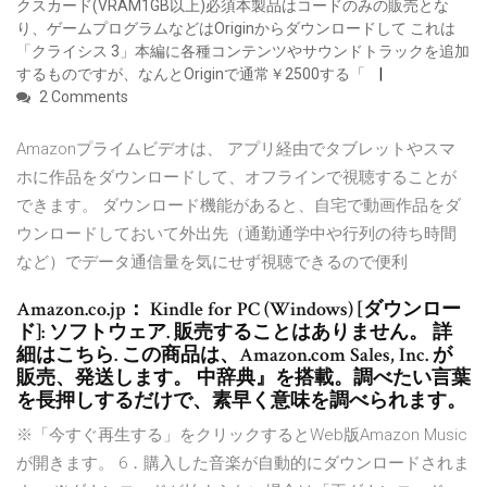
クスカード(VRAM1GB以上)必須本製品はコードのみの販売とな
り、ゲームプログラムなどはOriginからダウンロードして これは
「クライシス 3」本編に各種コンテンツやサウンドトラックを追加
するものですが、なんとOriginで通常￥2500する「
2 Comments
Amazonプライムビデオは、 アプリ経由でタブレットやスマ
ホに作品をダウンロードして、オフラインで視聴することが
できます。 ダウンロード機能があると、自宅で動画作品をダ
ウンロードしておいて外出先（通勤通学中や行列の待ち時間
など）でデータ通信量を気にせず視聴できるので便利
Amazon.co.jp： Kindle for PC (Windows) [ダウンロー
ド]: ソフトウェア. 販売することはありません。 詳
細はこちら. この商品は、Amazon.com Sales, Inc. が
販売、発送します。 中辞典』を搭載。調べたい言葉
を長押しするだけで、素早く意味を調べられます。
※「今すぐ再生する」をクリックするとWeb版Amazon Music
が開きます。 6．購入した音楽が自動的にダウンロードされま