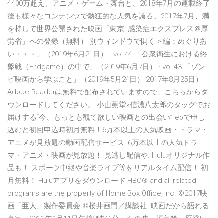
4400万超え、アニメ・ゲーム・舞台と、2018年7月の連載終了
後も様々なコンテンツで熱狂的な人気を誇る。2017年7月、満
を持して世界公開された映画「東京 感染症エクスプレス＠厚
労省」への登録（無料） 別ウィンドウで開く > 編：めぐりあ
い・・・」（2019年6月21日） · vol.44 「公衆衛生における終
盤戦（Endgame）の中で」（2019年6月7日） · vol.43 「ゾン
ビ映画から学ぶこと」（2019年5月24日） 2017年8月25日）
Adobe Readerは無料で配布されていますので、こちらからダ
ウンロードしてください。 小山薫堂×信濃八太郎のタッグでお
届けする“今、もっとも観て欲しい映画との出会い” eoで申し
込むと初回申込時初月無料！6万本以上の人気映画・ドラマ・
アニメが見放題の動画配信サービス. 6万本以上の人気ドラ
マ・アニメ・映画が見放題！ 見逃し配信や. Huluオリジナル作
品も！ スポーツ中継や音楽ライブ等をリアルタイム配信！ 初
月無料！ Huluアプリをダウンロード HBO® and all related
programs are the property of Home Box Office, Inc. ©2017映
画「亜人」製作委員会 ©桜井画門／講談社 映画だから語れる