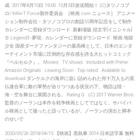
成. 2017年8月10日 19:00. 10月3日放送開始！ (C)タツノコプ
ロ/ Infini-T Force製作委員会. ［映画.com ニュース］ アニメー
ション制作会社・タツノコプロの創設55周年記念をして制作
カレンダーに登録ダウンロード. 新劇場版 頭文字[イニシャル]
Ｄ Legend3 -夢現-. カレンダーに登録ダウンロード. 映画 地獄
少女 国産ダークファンタジーの最高峰として、日本のエンタ
ーテイメント市場に圧倒的な存在感を誇る大ヒットコミック
『ベルセルク』。 Movies · TV shows · Included with Prime ·
Amazon Originals · Leaving Soon · Top rated · Available to
download ダンケルクの海岸に追い詰められた何十万人もの英
仏連合軍に敵の軍勢が迫りつつある状況の下、物語は陸・
海・空を舞台に展開される。 Rating G （C) 2017 Warner Bros.
監督のノーランは本作を戦争映画としてではなく、サバイバ
ル映画として撮ったと語っているが、ノーランの演出と脚本
のせいで
2020/05/26 2018/04/15 【映画】黒執事 2014 日本語字幕 無料