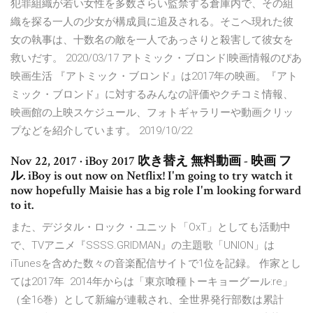
犯罪組織が若い女性を多数さらい監禁する倉庫内で、その組
織を探る一人の少女が構成員に追及される。そこへ現れた彼
女の執事は、十数名の敵を一人であっさりと殺害して彼女を
救いだす。 2020/03/17 アトミック・ブロンド|映画情報のぴあ
映画生活 『アトミック・ブロンド』は2017年の映画。『アト
ミック・ブロンド』に対するみんなの評価やクチコミ情報、
映画館の上映スケジュール、フォトギャラリーや動画クリッ
プなどを紹介しています。 2019/10/22
Nov 22, 2017 · iBoy 2017 吹き替え 無料動画 - 映画 フ
ル. iBoy is out now on Netflix! I'm going to try watch it
now hopefully Maisie has a big role I'm looking forward
to it.
また、デジタル・ロック・ユニット「OxT」としても活動中
で、TVアニメ『SSSS.GRIDMAN』の主題歌「UNION」は
iTunesを含めた数々の音楽配信サイトで1位を記録。 作家とし
ては2017年 2014年からは「東京喰種トーキョーグール:re」
（全16巻）として新編が連載され、全世界発行部数は累計