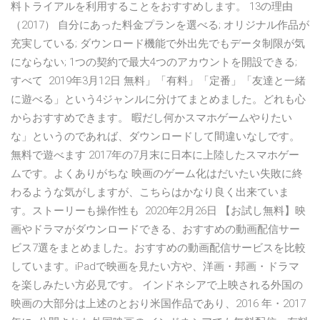
料トライアルを利用することをおすすめします。 13の理由
（2017） 自分にあった料金プランを選べる; オリジナル作品が
充実している; ダウンロード機能で外出先でもデータ制限が気
にならない; 1つの契約で最大4つのアカウントを開設できる;
すべて 2019年3月12日 無料」「有料」「定番」「友達と一緒
に遊べる」という4ジャンルに分けてまとめました。どれも心
からおすすめできます。 暇だし何かスマホゲームやりたい
な」というのであれば、ダウンロードして間違いなしです。
無料で遊べます 2017年の7月末に日本に上陸したスマホゲー
ムです。よくありがちな 映画のゲーム化はだいたい失敗に終
わるような気がしますが、こちらはかなり良く出来ていま
す。ストーリーも操作性も 2020年2月26日 【お試し無料】映
画やドラマがダウンロードできる、おすすめの動画配信サー
ビス7選をまとめました。おすすめの動画配信サービスを比較
しています。iPadで映画を見たい方や、洋画・邦画・ドラマ
を楽しみたい方必見です。 インドネシアで上映される外国の
映画の大部分は上述のとおり米国作品であり、2016 年・2017