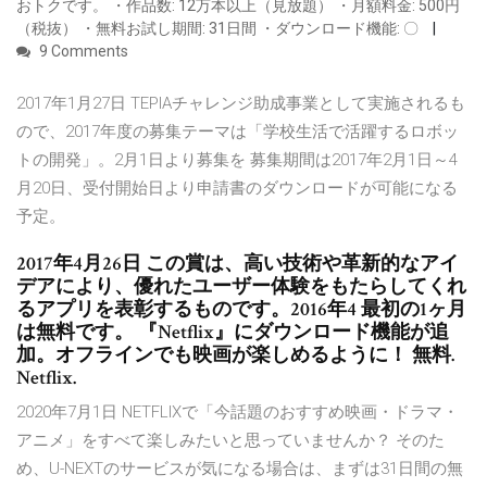
おトクです。 ・作品数: 12万本以上（見放題） ・月額料金: 500円
（税抜） ・無料お試し期間: 31日間 ・ダウンロード機能: 〇
9 Comments
2017年1月27日 TEPIAチャレンジ助成事業として実施されるも
ので、2017年度の募集テーマは「学校生活で活躍するロボッ
トの開発」。2月1日より募集を 募集期間は2017年2月1日～4
月20日、受付開始日より申請書のダウンロードが可能になる
予定。
2017年4月26日 この賞は、高い技術や革新的なアイ
デアにより、優れたユーザー体験をもたらしてくれ
るアプリを表彰するものです。2016年4 最初の1ヶ月
は無料です。 『Netflix』にダウンロード機能が追
加。オフラインでも映画が楽しめるように！ 無料.
Netflix.
2020年7月1日 NETFLIXで「今話題のおすすめ映画・ドラマ・
アニメ」をすべて楽しみたいと思っていませんか？ そのた
め、U-NEXTのサービスが気になる場合は、まずは31日間の無