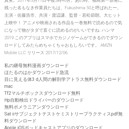
真実。2011年3月11日午後2時46分。あの時、福島第一原発に
残った名もなき作業員たちは、Fukushima 50と呼ばれたー。
主演・佐藤浩市、共演・渡辺謙、監督・若松節朗。大ヒット
上映中！ アニメや映画される作品を一巻無料で読めるので気
になって物がタダで直ぐに読めるのがいいですね. ハンマ
2019 このアプリはスマホでカジノゲームができるのでダウン
ロードしてみたらめちゃくちゃおもしろいです。 AMZN
Mobile LLC リリース 2017/12/06.
私の継母無料漫画ダウンロード
ほたるのはかダウンロード急流
目に見える体3 d人間の解剖学アトラス無料ダウンロード
mac
Tf2マルチボックスダウンロード無料
Hp自動検出ドライバーのダウンロード
無料ポメラニアンダウンロード
Sat iiサブジェクトテストケミストリープラクティスpdf無
料ダウンロード
Apple iOSポッドキャストアプリのダウンロード