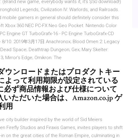
V: (Brand new game, everybody wants it, it's $50 download!)
onghold Legends, Civilization IV: Warlords, and Railroads.
and mobile gamers in general should definitely consider this
ft Xbox 360 NEC PC-FX Neo Geo Pocket. Nintendo Color
- PC Engine GT TurboGrafx-16 - PC Engine TurboGrafx-CD
ome 8/10. 2019年3月17日 Anachronox; Blood Omen 2: Legacy
; Dead Space; Deathtrap Dungeon; Gex; Mary Skelter:
 3; Mirror's Edge; Omikron: The
ダウンロードまたはプロダクトキー
品によって利用期限が設定されている
に必ず商品情報および仕様について
だいた場合は、Amazon.co.jp ゲ
利用
e city builder inspired by the world of Sid Meiers
en Firefly Studios and Firaxis Games, invites players to shift
in on the great cities of the Roman Empire, culminating in