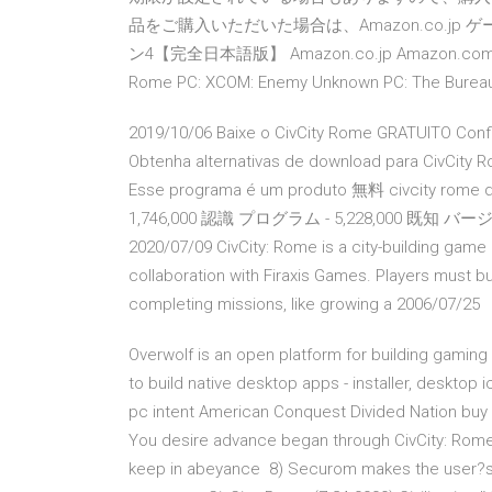
品をご購入いただいた場合は、Amazon.co.jp
ン4【完全日本語版】 Amazon.co.jp Amazon.com Wee
Rome PC: XCOM: Enemy Unknown PC: The Bureau
2019/10/06 Baixe o CivCity Rome GRATUITO Confiá
Obtenha alternativas de download para CivCity 
Esse programa é um produto 無料 civcity 
1,746,000 認識 プログラム - 5,228,000 既知
2020/07/09 CivCity: Rome is a city-building game 
collaboration with Firaxis Games. Players must b
completing missions, like growing a 2006/07/25
Overwolf is an open platform for building gami
to build native desktop apps - installer, desktop
pc intent American Conquest Divided Nation buy 
You desire advance began through CivCity: Rome
keep in abeyance 8) Securom makes the user?s p