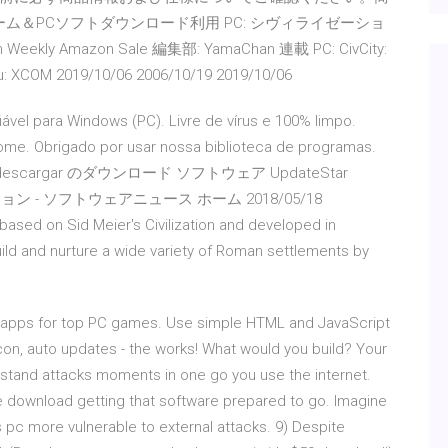
 ゲーム＆PCソフトダウンロード利用 PC: シヴィライゼーショ
kly Amazon Sale 編集部: YamaChan 連載 PC: CivCity:
: XCOM 2019/10/06 2006/10/19 2019/10/06
vel para Windows (PC). Livre de vírus e 100% limpo.
Rome. Obrigado por usar nossa biblioteca de programas.
rome descargar のダウンロード ソフトウェア UpdateStar
 バージョン - ソフトウェアニュース ホーム 2018/05/18
based on Sid Meier's Civilization and developed in
uild and nurture a wide variety of Roman settlements by
ng apps for top PC games. Use simple HTML and JavaScript
 icon, auto updates - the works! What would you build? Your
stand attacks moments in one go you use the internet.
 download getting that software prepared to go. Imagine
c more vulnerable to external attacks. 9) Despite