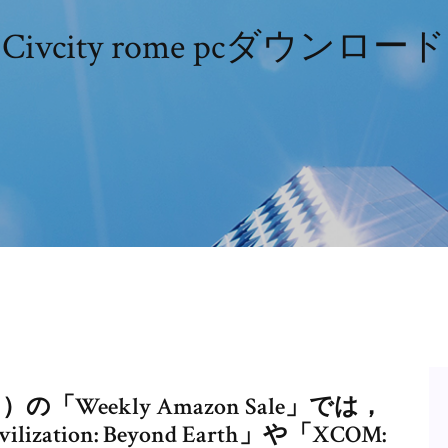
Civcity rome pcダウンロード
）の「Weekly Amazon Sale」では，
lization: Beyond Earth」や「XCOM: