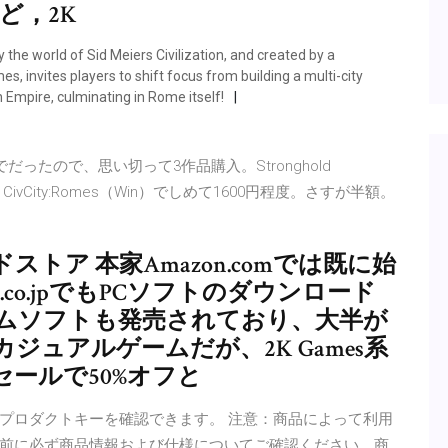
」など，2K
y the world of Sid Meiers Civilization, and created by a
s, invites players to shift focus from building a multi-city
 Empire, culminating in Rome itself!
ったので、思い切って3作品購入。Stronghold
!（Win）、CivCity:Romes（Win）でしめて1600円程度。さすが半額。
ドストア 本家Amazon.comでは既に始
.co.jpでもPCソフトのダウンロード
ームソフトも発売されており、大半が
ュアルゲームだが、2K Games系
ールで50%オフと
プロダクトキーを確認できます。 注意：商品によって利用
前に必ず商品情報および仕様についてご確認ください。商