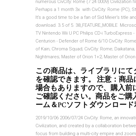
numerous CivCity: Rome (7.24.0009) Civilization I
Perhaps a 1 month 3x with CivCity: Rome (PC), Str
It's a good time to be a fan of Sid Meier's title 
download. 3.5 of 5. 38_FEATURE_MOBILE Microso
TV Nintendo Wii U PC Philips CD-i TurboExpress 
Centurion - Defender of Rome 6/10 CivCity: R
of Kain; Chroma Squad; CivCity: Rome; Daikatana
Nightmares; Master of Orion 1+2; Master of Orion
この商品は、ライブラリにて
を確認できます。 注意：商
場合もありますので、購入前
ご確認ください。商品をご購入いた
ーム＆PCソフトダウンロード
2019/10/06 2006/07/24 CivCity: Rome, an innovativ
Civilization, and created by a collaboration betwe
focus from building a multi-city empire and zoom-