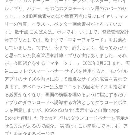
メディアのストーリー、カード、チラシ、ポスター、モバイ
ルアプリ、バナー、その他のプロモーション用のカバーのセ
ット。」のHD画像素材のほか数百万点に及ぶロイヤリティフ
リーの写真、イラスト、ベクター画像素材がそろっていま
す。 数千点 こんばんは。ポンです。いままで、資産管理家計
簿アプリとしては、断トツで「マネーフォワード」をお薦め
していました。ですが、今まで、評判もよく、使ってみたい
と思っていた資産管理家計簿アプリが実はありました。それ
が、今回紹介をする「マネーツリー」 2020年3月2日 また、広
告ユニットでスマートバナー サイズを使用すると、モバイル
アプリのサイズや向きに応じて最適なサイズの広告を表示で
きます。デベロッパーは広告ユニットの固定サイズを指定す
る必要がなくなり、画面の横幅を埋めるように指定するだけ
アプリのダウンロードへ誘導する方法としてダウロードボタ
ンを用意しますが、iOS6のSafariで表示すると自動でApp
Storeと連動したiPhoneアプリのダウンロードバナーを表示さ
せる方法があるので紹介。 実装はすごい簡単にできます。ア
プリを紹介するページで