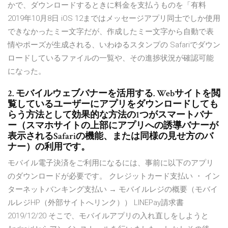
かで、ダウンロードするときに料金を支払うものを「有料
2019年10月8日 iOS 12まではメッセージアプリ同士でしか使用
できなかったミー文字だが、作成したミー文字から自動で表
情やポーズが生成される、いわゆるスタンプの Safariでダウン
ロードしているファイルの一覧や、その進捗状況が確認可能
になった。
2. モバイルウェブバナーを活用する. Webサイトを閲
覧しているユーザーにアプリをダウンロードしても
らう方法として効果的な方法の1つがスマートバナ
ー（スマホサイトの上部にアプリへの誘導バナーが
表示されるSafariの機能、または同様の見せ方のバ
ナー）の利用です。
モバイル電子決済をご利用になるには、事前に以下のアプリ
のダウンロードが必要です。 クレジットカード支払い ・ イン
ターネットバンキング支払い → モバイルレジの概要（モバイ
ルレジHP（外部サイトへリンク）） LINEPay請求書
2019/12/20 そこで、モバイルアプリの入れ直しをしようと