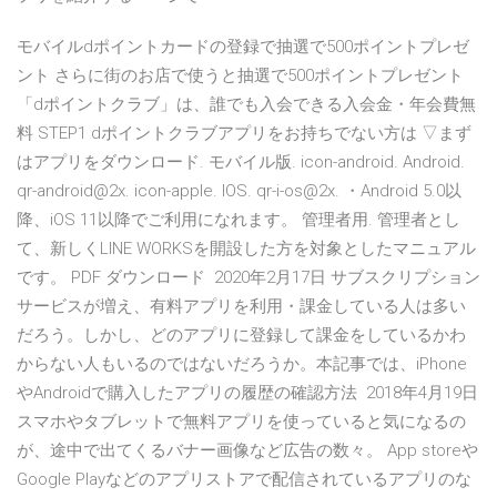
モバイルdポイントカードの登録で抽選で500ポイントプレゼ
ント さらに街のお店で使うと抽選で500ポイントプレゼント
「dポイントクラブ」は、誰でも入会できる入会金・年会費無
料 STEP1 dポイントクラブアプリをお持ちでない方は ▽まず
はアプリをダウンロード. モバイル版. icon-android. Android.
qr-android@2x. icon-apple. IOS. qr-i-os@2x. ・Android 5.0以
降、iOS 11以降でご利用になれます。 管理者用. 管理者とし
て、新しくLINE WORKSを開設した方を対象としたマニュアル
です。 PDF ダウンロード 2020年2月17日 サブスクリプション
サービスが増え、有料アプリを利用・課金している人は多い
だろう。しかし、どのアプリに登録して課金をしているかわ
からない人もいるのではないだろうか。本記事では、iPhone
やAndroidで購入したアプリの履歴の確認方法 2018年4月19日
スマホやタブレットで無料アプリを使っていると気になるの
が、途中で出てくるバナー画像など広告の数々。 App storeや
Google Playなどのアプリストアで配信されているアプリのな