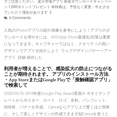
でご注意ください。 楽天市場アプリ 新規ダウンロードキャンペー
ン 1,000ポイントプレゼント 本特典は、予告なく変更・中止させ
ていただく場合があります
6 Comments
人気のiPhoneアプリの紹介画像を参考にしよう！アプリのダ
ウンロードを増やすには、ASO(App Store最適化)対策は重要
になってきます。キャプチャーではなく、クオリティの高い
デザインでアプリを紹介しよう. ウェブデザインバナーヘアー
アプリ. 詳細 保存した
利用者が増えることで、感染拡大の防止につながる
ことが期待されます。 アプリのインストール方法.
・App StoreまたはGoogle Playで「接触確認アプリ」
で検索して
2020/05/26 2019年度Google Play Award受賞🎉 今すぐテンプ
レートからポスター、カード、ロゴ、名刺、パンフレット、
招待状、バナーを作成。 Canvaならアプリ上で驚くほど簡単
に、そして楽しくデザインが作成できます🙌Canvaを使うと、