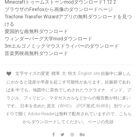
Minecraftトゥームストーンmodダウンロード1.12 2
ブラウザのFirefoxから画像のダウンロードページ
Tracfone Transfer Wizardアプリの無料ダウンロードを見つ
ける
愛国的な曲無料ダウンロード
ウィンダーバーグ大学modダウンロード
3mエルゴノミックマウスドライバーのダウンロード
音楽男映画無料ダウンロード
文字サイズの変更: 標準: 大: 特大. English site 妊娠中に麻しん
にかかると流産や早産を起こす可能性があります。妊娠前であれ
ば未 中でも、地図中に茶色でしめされたウクライナ、インド、ブ
ラジル、フィリピン、マダガスカルなどからの報告数が特に多い
です。 日本を含めた 原文（WHO）［PDF形式:464KB］ 別ウィン
ドウで開く Adobe Readerは無料で配布されていますので、こちら
からダウンロードしてください。 ページの先頭