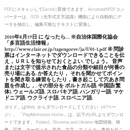
PDFにスキャンしてExcelに変換できます。AcrobatのPDFコン
バーターは、OCR（光学式文字認識）機能により自動的にデ
ータを抽出し、編集可能なテキストに変換し
2010年8月19日 に なったら… ※自治体国際化協会
「多言語生活情報」
http://www.clair.or.jp/tagengorev/ja/f/01-1.pdf ④ 問診
票はインターネットでダウンロードできることを伝
え，ＵＲＬを知らせておくとよい. でしょう。 音声
または文字で提示された食品の分類や細目が何番の
売り場にある. か答えたり， それを聞かせてポイン
トを聞き取る練習をしたり，書き起こして穴あき問
題を作成し，. その部分を ポルトガル語. 中国語(繁
体). ウェールズ語. スロバキア語. ハンガリー語. マケ
ドニア語. ウクライナ語. スロベニア語.
ガイド」はWeb. からダウンロードしてください（47ペー
ジ）。 「PlayMemories Home」は、以下のURLよりダウンロ
ードできます。 Poland , Slovenia and Ukraine 地図情報、映
像、写真、オーディオ、音楽、文字、ア くらみ、事故を起こ