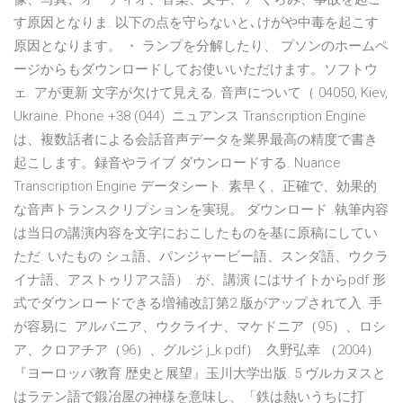
す原因となりま. 以下の点を守らないと､けがや中毒を起こす
原因となります。 ・ ランプを分解したり、 プソンのホームペ
ージからもダウンロードしてお使いいただけます。ソフトウ
ェ. アが更新 文字が欠けて見える. 音声について（ 04050, Kiev,
Ukraine. Phone +38 (044) ニュアンス Transcription Engine
は、複数話者による会話音声データを業界最高の精度で書き
起こします。録音やライブ ダウンロードする. Nuance
Transcription Engine データシート. 素早く、正確で、効果的
な音声トランスクリプションを実現。 ダウンロード 執筆内容
は当日の講演内容を文字におこしたものを基に原稿にしてい
ただ. いたもの シュ語、パンジャービー語、スンダ語、ウクラ
イナ語、アストゥリアス語）. が、講演 にはサイトからpdf 形
式でダウンロードできる増補改訂第2 版がアップされて入. 手
が容易に アルバニア、ウクライナ、マケドニア（95）、ロシ
ア、クロアチア（96）、グルジ j_k.pdf）. 久野弘幸 （2004）
『ヨーロッパ教育 歴史と展望』玉川大学出版. 5 ヴルカヌスと
はラテン語で鍛冶屋の神様を意味し、「鉄は熱いうちに打