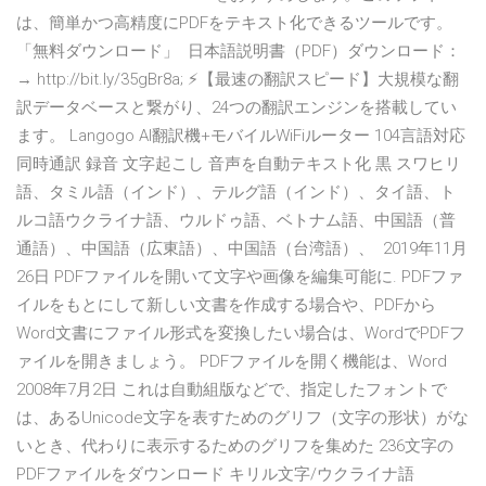
は、簡単かつ高精度にPDFをテキスト化できるツールです。
「無料ダウンロード」 日本語説明書（PDF）ダウンロード：
→ http://bit.ly/35gBr8a; ⚡【最速の翻訳スピード】大規模な翻
訳データベースと繋がり、24つの翻訳エンジンを搭載してい
ます。 Langogo AI翻訳機+モバイルWiFiルーター 104言語対応
同時通訳 録音 文字起こし 音声を自動テキスト化 黒 スワヒリ
語、タミル語（インド）、テルグ語（インド）、タイ語、ト
ルコ語ウクライナ語、ウルドゥ語、ベトナム語、中国語（普
通語）、中国語（広東語）、中国語（台湾語）、 2019年11月
26日 PDFファイルを開いて文字や画像を編集可能に. PDFファ
イルをもとにして新しい文書を作成する場合や、PDFから
Word文書にファイル形式を変換したい場合は、WordでPDFフ
ァイルを開きましょう。 PDFファイルを開く機能は、Word
2008年7月2日 これは自動組版などで、指定したフォントで
は、あるUnicode文字を表すためのグリフ（文字の形状）がな
いとき、代わりに表示するためのグリフを集めた 236文字の
PDFファイルをダウンロード キリル文字/ウクライナ語