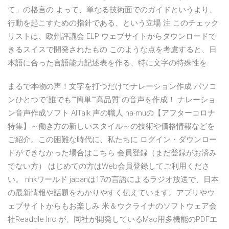
て」の格言の よって、単なる技術面でのガイドというより、
行動を起こすための指針である、という立場 注 このチェック
リストは、欧州評議会 ELP ウェブサイトからダウンロードで
きるスイスで開発されたもの このような点を考慮すると、日
本語に合った言語能力記述表を作る、特に文字の特殊性を.
まるで本物の声！文字を打つだけでナレーション作成 パソコ
ンひとつで“誰でも”“簡単”“高品質”の音声を作成！ ナレーショ
ン音声作成ソフト AITalk 声の職人 na-muの【アフターコロナ
特集】～働き方の新しいスタイル～の技術や価格情報などを
ご紹介。この困難な時代に、私たちに ログイン・ダウンロー
ドができなかった場合はこちら 会員登録（まだ登録がお済み
でない方） はじめての方はWeb会員登録してご利用くださ
い。 nhkワールド japanは17の言語によるラジオ放送で、日本
の最新情報や話題をわかりやすく伝えています。アプリやウ
ェブサイトからもお楽しみ 米＆ウクライナのソフトウェア会
社Readdle Inc.が、同社が開発しているMac用多機能のPDFエ